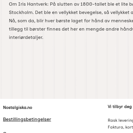
Om Iris Hantverk: På slutten av 1800-tallet ble et lite bø
Stockholm. Det ble en vellykket bevegelse, så vellykket a
Nå, som da, blir hver børste laget for hånd av mennes
tillegg til børster finnes det her en mengde andre håndv
interiørdetaljer.
Footer-innhold Blandet informasjon og l
Vi tilbyr deg
Nostalgiska.no
Bestillingsbetingelser
Rask leverin
Faktura, kort