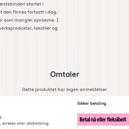
rstebinderi startet i
t den finnes fortsatt i dag.
ker som mangler synsevne. I
erksprodukter, tekstiler og
Omtaler
Dette produktet har ingen anmeldelser
enker
Sikker betaling
g
, direkte eller delbetaling