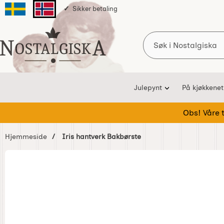
Sikker betaling
Svenska sidan
Norska sidan
Søk
Startsiden for Nostalgiska
Julepynt
På kjøkkenet
Obs! Våre te
Hjemmeside
Iris hantverk Bakbørste
Hoppe
over
Bilder