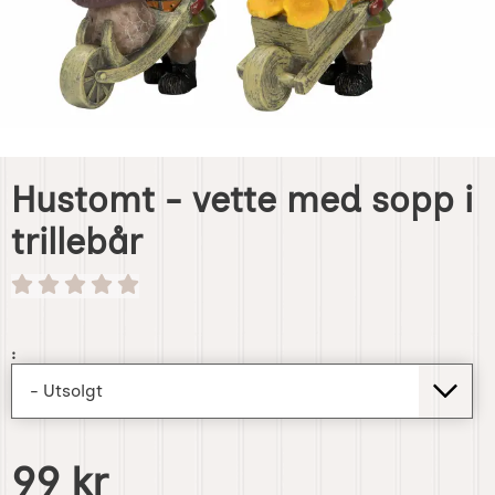
Hustomt - vette med sopp i
trillebår
Handle dette produktet, Hustomt - vette med sopp i trilleb
:
pris
99 kr