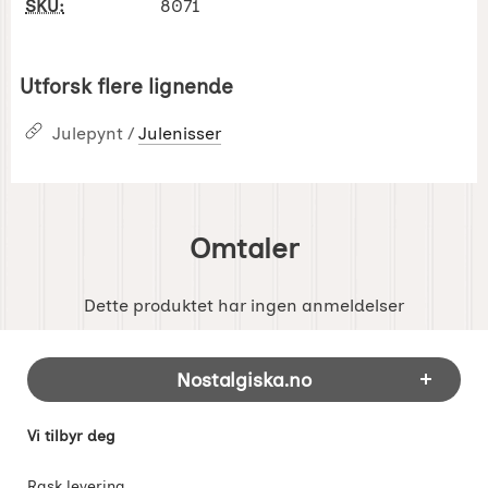
SKU:
8071
Utforsk flere lignende
Julepynt /
Julenisser
Omtaler
Dette produktet har ingen anmeldelser
Footer-innhold Blandet informasjon og 
Nostalgiska.no
Vi tilbyr deg
Rask levering