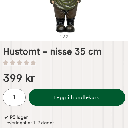
1
/
2
Hustomt - nisse 35 cm
Handle dette produktet, Hustomt - nisse 35 cm
pris
399 kr
antall
Legg i handlekurv
På lager
Produkttilgjengelighet:
Leveringstid:
1-7 dager