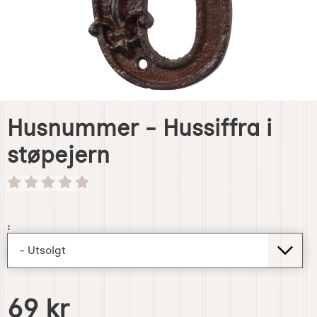
Husnummer - Hussiffra i
støpejern
Handle dette produktet, Husnummer - Hussiffra i støpeje
:
pris
69 kr