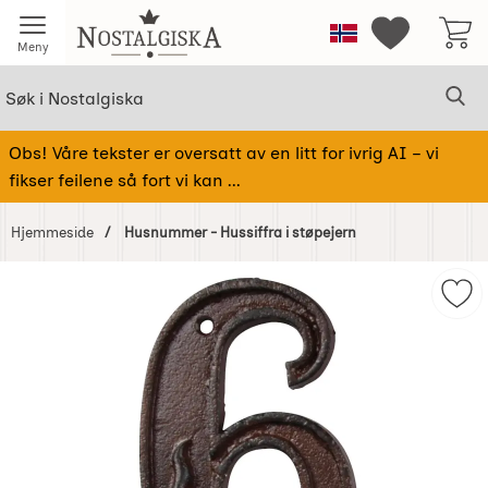
Startsiden for Nostalgiska
Norge
Mine favorit
Meny
Søk
Sø
Søk i Nostalgiska
Obs! Våre tekster er oversatt av en litt for ivrig AI – vi
fikser feilene så fort vi kan ...
Hjemmeside
Husnummer - Hussiffra i støpejern
Hoppe
over
Mer
Bilder