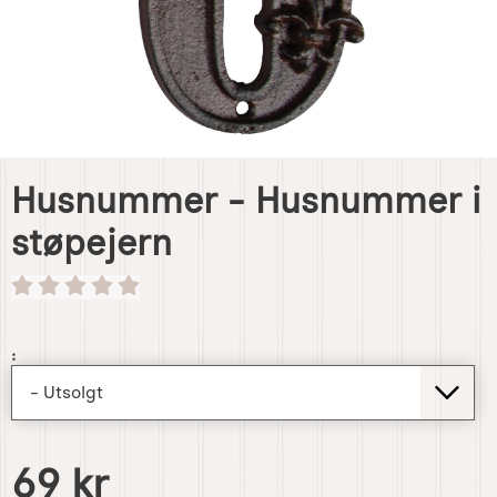
Husnummer - Husnummer i
støpejern
Handle dette produktet, Husnummer - Husnummer i støpe
:
pris
69 kr