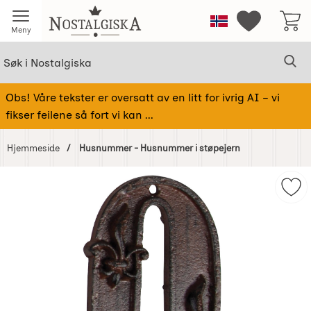
Startsiden for Nostalgiska
Norge
Mine favorit
Meny
Søk
Sø
Søk i Nostalgiska
Obs! Våre tekster er oversatt av en litt for ivrig AI – vi
fikser feilene så fort vi kan ...
Hjemmeside
Husnummer - Husnummer i støpejern
Hoppe
over
Mer
Bilder