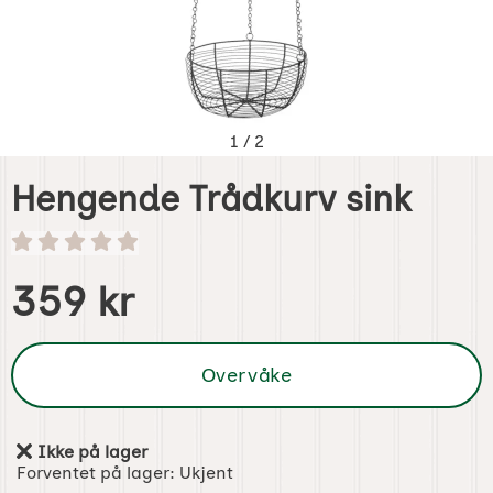
1
/
2
Hengende Trådkurv sink
Handle dette produktet, Hengende Trådkurv sink
pris
359 kr
Overvåke
Ikke på lager
Produkttilgjengelighet:
Forventet på lager:
Ukjent