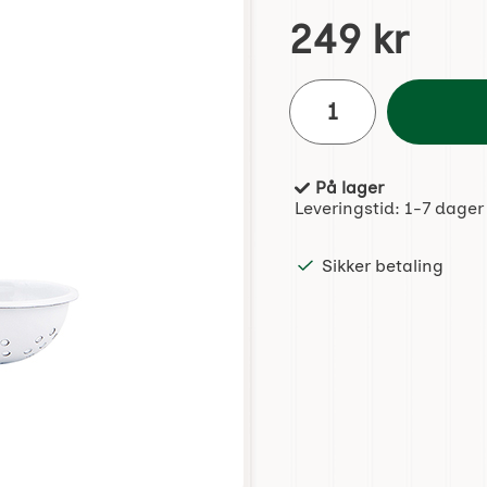
Handle dette produktet,
pris
249 kr
antall
På lager
Produkttilgjengelighet:
Leveringstid:
1-7 dager
Sikker betaling