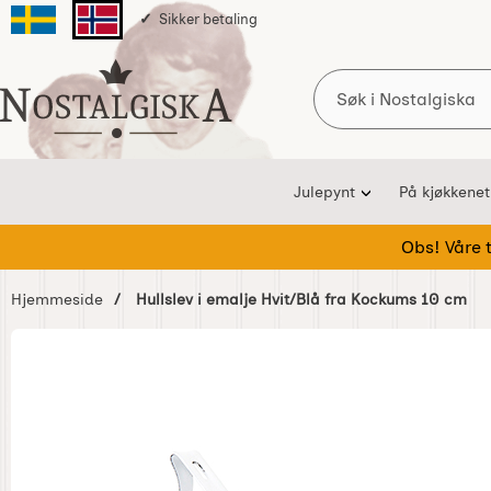
Sikker betaling
Svenska sidan
Norska sidan
Søk
Startsiden for Nostalgiska
Julepynt
På kjøkkenet
Obs! Våre te
Hjemmeside
Hullslev i emalje Hvit/Blå fra Kockums 10 cm
Hoppe
over
Bilder