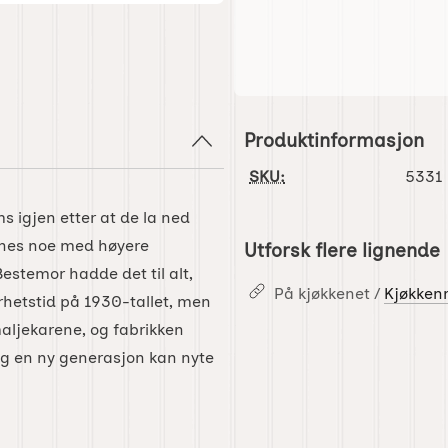
Produktinformasjon
SKU:
5331
ms igjen etter at de la ned
innes noe med høyere
Utforsk flere lignende
stemor hadde det til alt,
På kjøkkenet /
Kjøkken
orhetstid på 1930-tallet, men
emaljekarene, og fabrikken
 og en ny generasjon kan nyte