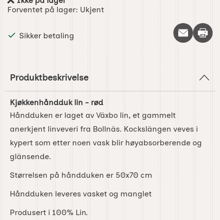
Ikke på lager
Produkttilgjengelighet:
Forventet på lager:
Ukjent
Skriv 
Sikker betaling
Produktbeskrivelse
Kjøkkenhåndduk lin - rød
Håndduken er laget av Växbo lin, et gammelt
anerkjent linveveri fra Bollnäs. Kockslängen veves i
kypert som etter noen vask blir høyabsorberende og
glänsende.
Størrelsen på håndduken er 50x70 cm
Håndduken leveres vasket og manglet
Produsert i 100% Lin.