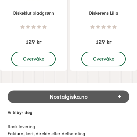
Diskeklut bladgrønn
Diskerens Lilla
Varenummer 3938
Varenummer 3940
Vurdering: 0 Stjerne av 5
Vurdering: 0 Stjer
129 kr
129 kr
, Diskeklut bladgrønn
, Diskerens Lilla
Overvåke
Overvåke
Footer-innhold Blandet informasjon og 
Nostalgiska.no
Vi tilbyr deg
Rask levering
Faktura, kort, direkte eller delbetaling