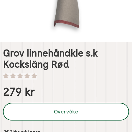
Grov linnehåndkle s.k
Kocksläng Rød
Handle dette produktet, Grov linnehåndkle s.k Kocksläng 
pris
279 kr
Overvåke