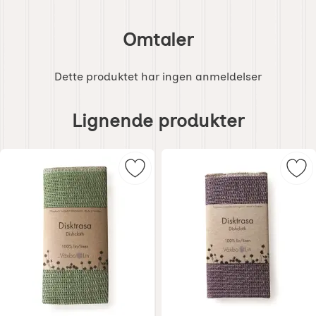
Omtaler
Dette produktet har ingen anmeldelser
Hoppe
over
Lignende produkter
lignende
produkter
Merk diskeklut bladgrønn som favo
Merk