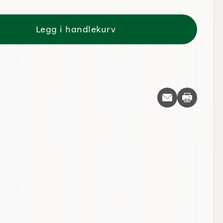
Legg i handlekurv
Skriv ut d