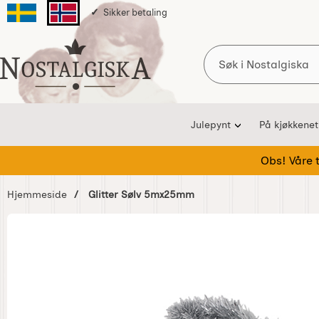
Sikker betaling
Svenska sidan
Norska sidan
Søk
Startsiden for Nostalgiska
Julepynt
På kjøkkenet
Obs! Våre te
Hjemmeside
Glitter Sølv 5mx25mm
Hoppe
over
Bilder