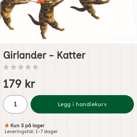
Girlander - Katter
Handle dette produktet, Girlander - Katter
pris
179 kr
antall
Legg i handlekurv
Kun 3 på lager
Produkttilgjengelighet:
Leveringstid:
1-7 dager