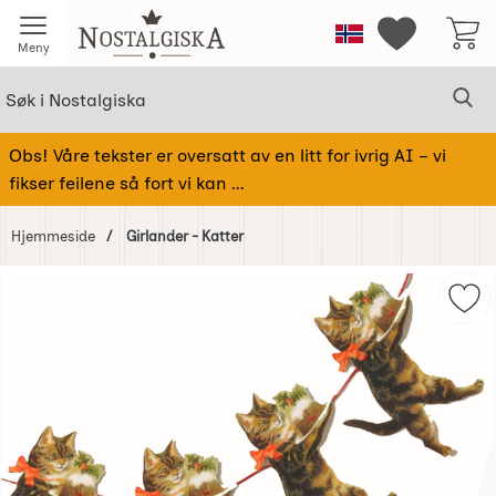
Startsiden for Nostalgiska
Norge
Mine favorit
Meny
Søk
Sø
Søk i Nostalgiska
Obs! Våre tekster er oversatt av en litt for ivrig AI – vi
fikser feilene så fort vi kan ...
Hjemmeside
Girlander - Katter
Hoppe
over
Merk
Bilder