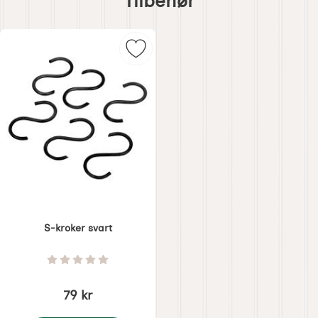
Tilbehør
tilbehør
Merk s-kroker svart som favoritt
S-kroker svart
Varenummer 6464
Vurdering: 0 Stjerne av 5
79 kr