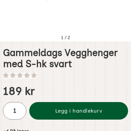
1
/
2
Gammeldags Vegghenger
med S-hk svart
Handle dette produktet, Gammeldags Vegghenger med S-
pris
189 kr
antall
Legg i handlekurv