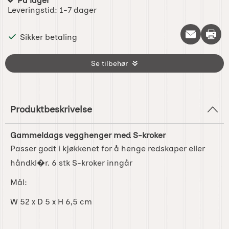
På lager
Produkttilgjengelighet:
Leveringstid:
1-7 dager
Skriv 
Sikker betaling
Se tilbehør
Produktbeskrivelse
Gammeldags vegghenger med S-kroker
Passer godt i kjøkkenet for å henge redskaper eller
håndkl�r. 6 stk S-kroker inngår
Mål:
W 52 x D 5 x H 6,5 cm