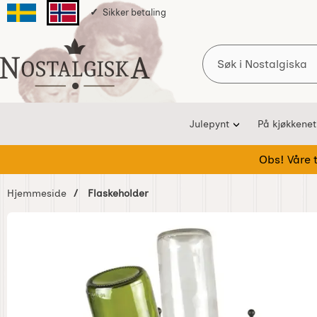
Sikker betaling
Svenska sidan
Norska sidan
Søk
Startsiden for Nostalgiska
Julepynt
På kjøkkenet
Obs! Våre te
Hjemmeside
Flaskeholder
Hoppe
over
Bilder