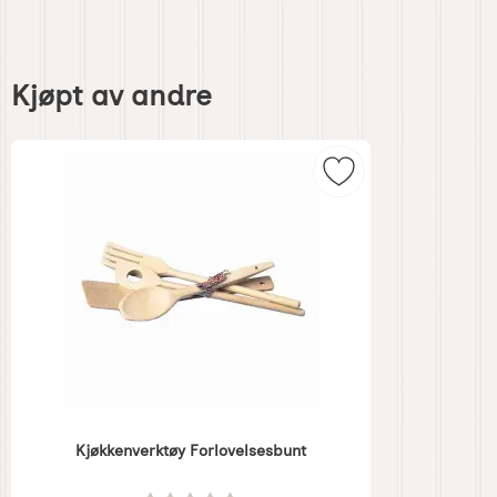
Hoppe
over
Kjøpt av andre
kjøpt
av
andre
Merk kjøkkenverktø
Kjøkkenverktøy Forlovelsesbunt