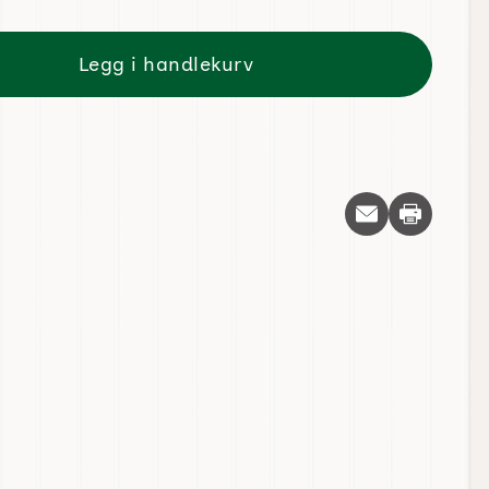
Legg i handlekurv
Skriv ut d