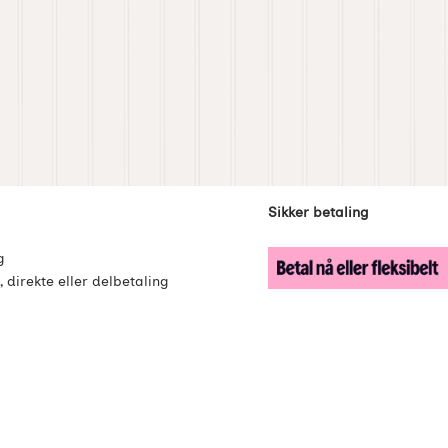
enker
Sikker betaling
g
, direkte eller delbetaling