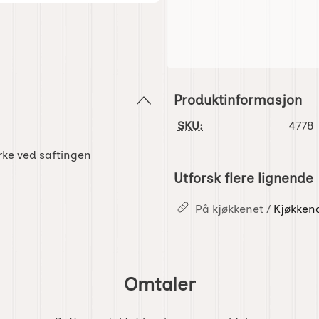
Produktinformasjon
SKU:
4778
rke ved saftingen
Utforsk flere lignende
På kjøkkenet /
Kjøkkend
Omtaler