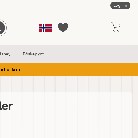
Log inn
Norge
Søk
Mine favoritter
isney
Påskepynt
rt vi kan ...
der
 Flaskeholder