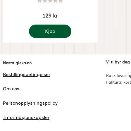
Varenummer 5001
Vurdering: 0 Stjerne av 5
129 kr
Kjøp
Kjøkkenverktøy Forlovelsesbunt
Footer-innhold Blandet informasjon og l
Vi tilbyr deg
Nostalgiska.no
Bestillingsbetingelser
Rask leverin
Faktura, kort
Om oss
Personopplysningspolicy
Informasjonskapsler