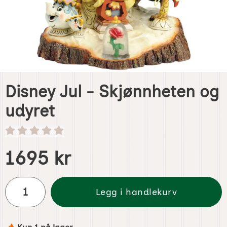
Disney Jul - Skjønnheten og
udyret
Handle dette produktet, Disney Jul - Skjønnheten og udyr
pris
1695 kr
antall
Legg i handlekurv