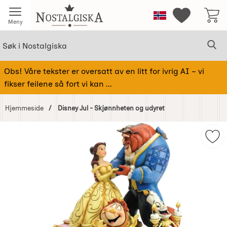
Startsiden for Nostalgiska
Norge
Mine favorit
Meny
Søk
Sø
Søk i Nostalgiska
Obs! Våre tekster er oversatt av en litt for ivrig AI – vi
fikser feilene så fort vi kan ...
Hjemmeside
Disney Jul - Skjønnheten og udyret
Hoppe
over
Mer
Bilder