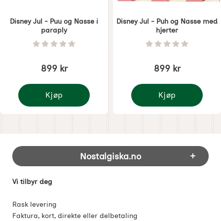
Disney Jul - Puu og Nasse i
Disney Jul - Puh og Nasse med
paraply
hjerter
Varenummer 7508
Varenummer 7509
Vurdering: 0 Stjerne av 5
Vurdering: 0 Stjer
899 kr
899 kr
Kjøp
Kjøp
Disney Jul - Puu og Nasse i paraply
Disney Jul - Puh og Na
Footer-innhold Blandet informasjon og 
Nostalgiska.no
Vi tilbyr deg
Rask levering
Faktura, kort, direkte eller delbetaling