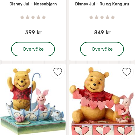
Disney Jul - Nassebjørn
Disney Jul - Ru og Kenguru
Varenummer 7505
Varenummer 7506
Vurdering: 0 Stjerne av 5
Vurdering: 0 Stjer
399 kr
849 kr
, Disney Jul - Nassebjørn
, Disney Jul - Ru og Ke
Overvåke
Overvåke
Merk disney Jul - Puu og Nasse i p
Mer