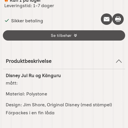
Kun 1 på lager
Produkttilgjengelighet:
Leveringstid:
1-7 dager
Skriv 
Sikker betaling
Se tilbehør
Produktbeskrivelse
Disney Jul Ru og Känguru
mått:
Material: Polystone
Design: Jim Shore, Original Disney (med stämpel)
Förpackes i en fin låda