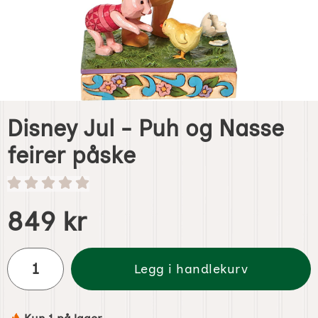
Disney Jul - Puh og Nasse
feirer påske
Handle dette produktet, Disney Jul - Puh og Nasse feirer 
pris
849 kr
antall
Legg i handlekurv