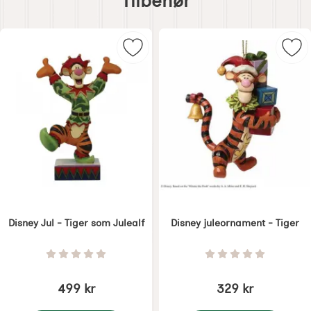
Tilbehør
tilbehør
Merk disney Jul - Tiger som Juleal
Mer
Disney Jul - Tiger som Julealf
Disney juleornament - Tiger
Varenummer 7383
Varenummer 7388
Vurdering: 0 Stjerne av 5
Vurdering: 0 Stjer
499 kr
329 kr