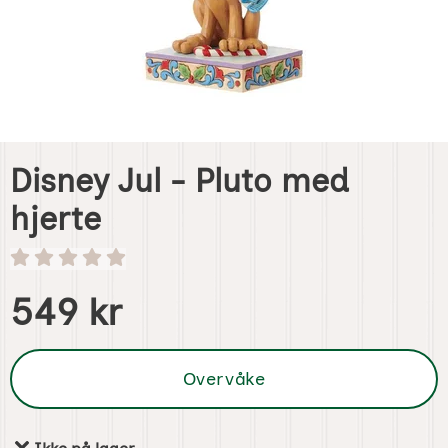
Disney Jul - Pluto med
hjerte
Handle dette produktet, Disney Jul - Pluto med hjerte
pris
549 kr
Overvåke