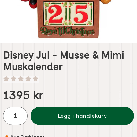
Disney Jul - Musse & Mimi
Muskalender
Handle dette produktet, Disney Jul - Musse & Mimi Muska
pris
1395 kr
antall
Legg i handlekurv