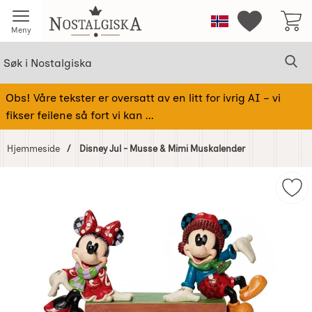
Startsiden for Nostalgiska
Norge
Mine favorit
Meny
Søk
Sø
Søk i Nostalgiska
Obs! Våre tekster er oversatt av en litt for ivrig AI – vi
fikser feilene så fort vi kan ...
Hjemmeside
Disney Jul - Musse & Mimi Muskalender
Hoppe
over
Mer
Bilder