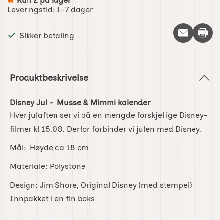
Kun 2 på lager
Produkttilgjengelighet:
Leveringstid:
1-7 dager
Skriv 
Sikker betaling
Produktbeskrivelse
Disney Jul - Musse & Mimmi kalender
Hver julaften ser vi på en mengde forskjellige Disney-
filmer kl 15.00. Derfor forbinder vi julen med Disney.
Mål: Høyde ca 18 cm
Materiale: Polystone
Design: Jim Shore, Original Disney (med stempel)
Innpakket i en fin boks