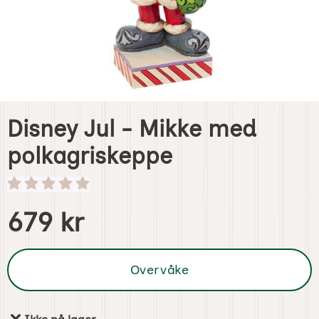
Disney Jul - Mikke med
polkagriskeppe
Handle dette produktet, Disney Jul - Mikke med polkagris
pris
679 kr
Overvåke