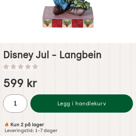
Disney Jul - Langbein
Handle dette produktet, Disney Jul - Langbein
pris
599 kr
antall
Legg i handlekurv
Kun 2 på lager
Produkttilgjengelighet:
Leveringstid:
1-7 dager