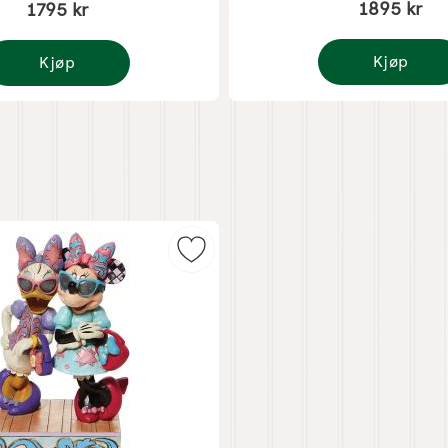
1895 kr
1795 kr
Kjøp
Kjøp
Disney Jul Snip
isney Jul Snipp og Snapp med polkagriskjepper
Andeborgere på høy som favoritt
Merk disney Jul - Mimmi og Kajsa 