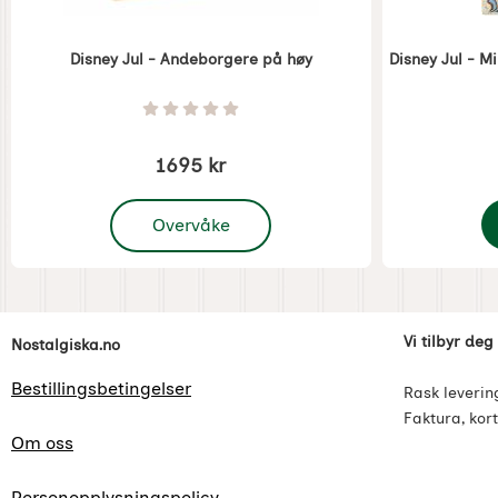
Disney Jul - Andeborgere på høy
Disney Jul - 
Varenummer 7446
Varenummer 
Vurdering: 0 Stjerne av 5
1695 kr
, Disney Jul - Andeborgere på høy
Overvåke
D
Footer-innhold Blandet informasjon og l
Vi tilbyr deg
Nostalgiska.no
Bestillingsbetingelser
Rask leverin
Faktura, kort
Om oss
Personopplysningspolicy