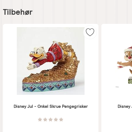
Hoppe
over
Tilbehør
tilbehør
Merk disney Jul - 
Disney Jul - Onkel Skrue Pengegrisker
Disney
Varenummer 7367
Varenummer 
Vurdering: 0 Stjerne av 5