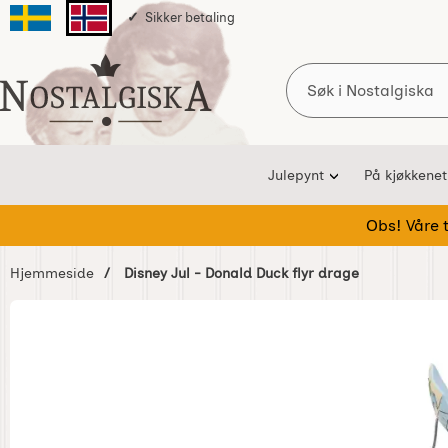
Sikker betaling
Svenska sidan
Norska sidan
Søk
Startsiden for Nostalgiska
Julepynt
På kjøkkenet
Obs! Våre te
Hjemmeside
Disney Jul - Donald Duck flyr drage
Hoppe
over
Bilder