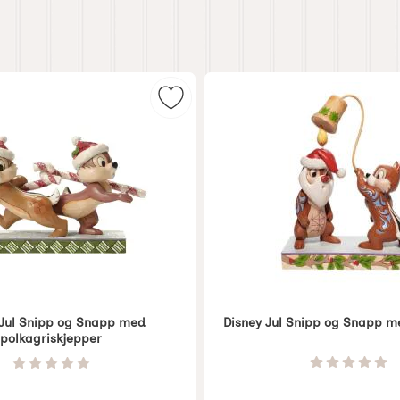
Onkel Skrue Pengegrisker som favoritt
Merk disney Jul Snipp og Snapp m
 Jul Snipp og Snapp med
Disney Jul Snipp og Snapp me
polkagriskjepper
Varenummer 7381
7374
Vurdering
Vurdering: 0 Stjerne av 5