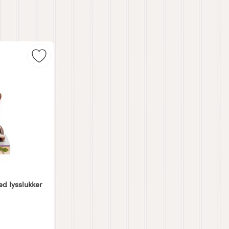
ed polkagriskjepper som favoritt
Merk disney Jul Snipp og Snapp med lysslukker s
d lysslukker
: 0 Stjerne av 5