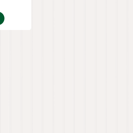
p og Snapp med lysslukker
som Fashionistas som favoritt