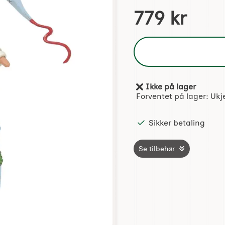
Handle dette produktet, 
pris
779 kr
Ikke på lager
Produkttilgjengelighet:
Forventet på lager:
Ukj
Sikker betaling
Se tilbehør