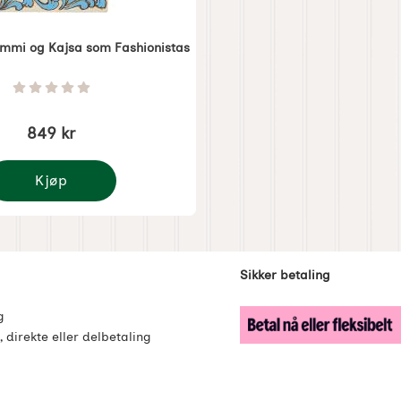
Mimmi og Kajsa som Fashionistas
7501
Vurdering: 0 Stjerne av 5
849 kr
Kjøp
isney Jul - Mimmi og Kajsa som Fashionistas
enker
Sikker betaling
g
, direkte eller delbetaling