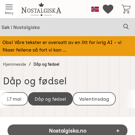
Startsiden for Nostalgiska
Norge
Mine favorit
Meny
Søk
Sø
Søk i Nostalgiska
Obs! Våre tekster er oversatt av en litt for ivrig AI – vi
fikser feilene så fort vi kan ...
Hjemmeside
Dåp og fødsel
Dåp og fødsel
underkategorier
Gå
til
17 mai
Dåp og fødsel
Valentinsdag
produkter
Footer-innhold Blandet informasjon og 
Nostalgiska.no