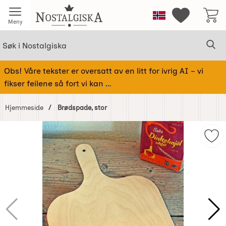
Startsiden for Nostalgiska
Norge
Mine favorit
Meny
Søk
Sø
Søk i Nostalgiska
Obs! Våre tekster er oversatt av en litt for ivrig AI – vi
fikser feilene så fort vi kan ...
Hjemmeside
Brødspade, stor
Hoppe
over
Mer
Bilder