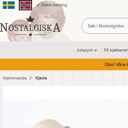
Sikker betaling
Svenska sidan
Norska sidan
Søk
Startsiden for Nostalgiska
Julepynt
På kjøkkenet
Obs! Våre te
Hjemmeside
Kjevle
Hoppe
over
Bilder