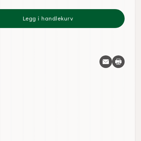
Legg i handlekurv
Skriv ut d