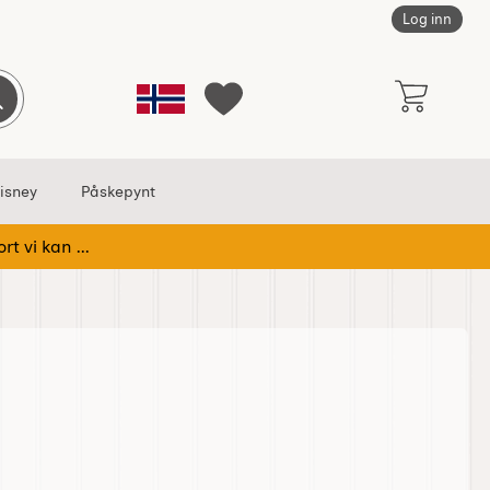
Log inn
Norge
Søk
Mine favoritter
isney
Påskepynt
rt vi kan ...
 Kjevle