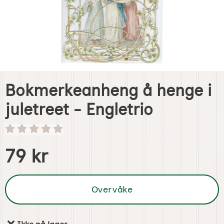
Bokmerkeanheng å henge i
juletreet - Engletrio
Handle dette produktet, Bokmerkeanheng å henge i juletre
pris
79 kr
Overvåke