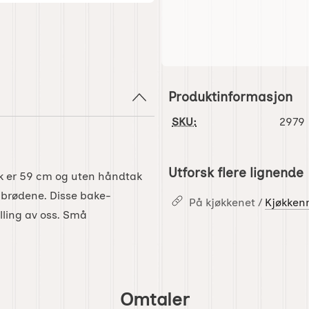
Produktinformasjon
SKU:
2979
Utforsk flere lignende
ak er 59 cm og uten håndtak
v brødene. Disse bake-
På kjøkkenet /
Kjøkken
lling av oss. Små
Omtaler