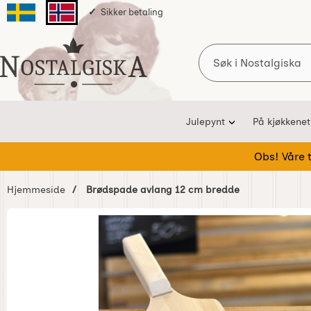
Sikker betaling
Svenska sidan
Norska sidan
Søk
Startsiden for Nostalgiska
Julepynt
På kjøkkenet
Obs! Våre te
Hjemmeside
Brødspade avlang 12 cm bredde
Hoppe
over
Bilder