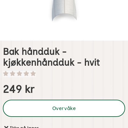
Bak håndduk -
kjøkkenhåndduk - hvit
Handle dette produktet, Bak håndduk - kjøkkenhåndduk - 
pris
249 kr
Overvåke