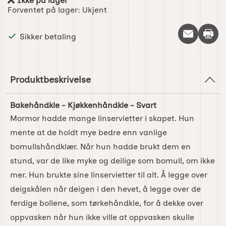
Ikke på lager
Produkttilgjengelighet:
Forventet på lager:
Ukjent
Skriv 
Sikker betaling
Produktbeskrivelse
Bakehåndkle - Kjøkkenhåndkle - Svart
Mormor hadde mange linservietter i skapet. Hun
mente at de holdt mye bedre enn vanlige
bomullshåndklær. Når hun hadde brukt dem en
stund, var de like myke og deilige som bomull, om ikke
mer. Hun brukte sine linservietter til alt. Å legge over
deigskålen når deigen i den hevet, å legge over de
ferdige bollene, som tørkehåndkle, for å dekke over
oppvasken når hun ikke ville at oppvasken skulle