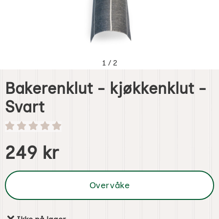
1
/
2
Bakerenklut - kjøkkenklut -
Svart
Handle dette produktet, Bakerenklut - kjøkkenklut - Svart
pris
249 kr
Overvåke