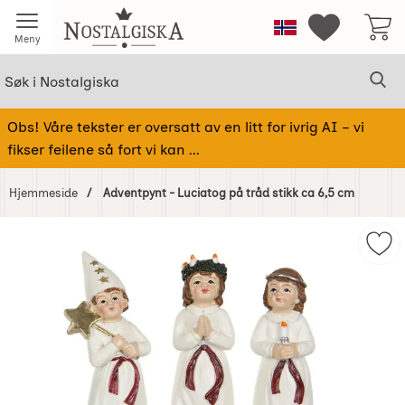
Startsiden for Nostalgiska
Norge
Mine favorit
Meny
Søk
Sø
Søk i Nostalgiska
Obs! Våre tekster er oversatt av en litt for ivrig AI – vi
fikser feilene så fort vi kan ...
Hjemmeside
Adventpynt - Luciatog på tråd stikk ca 6,5 cm
Hoppe
over
Mer
Bilder