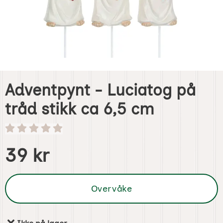
Adventpynt - Luciatog på
tråd stikk ca 6,5 cm
Handle dette produktet, Adventpynt - Luciatog på tråd sti
pris
39 kr
Overvåke