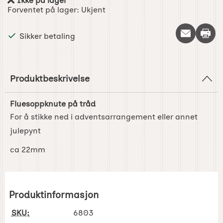
Ikke på lager
Produkttilgjengelighet:
Forventet på lager:
Ukjent
Skriv 
Sikker betaling
Produktbeskrivelse
Fluesoppknute på tråd
For å stikke ned i adventsarrangement eller annet
julepynt
ca 22mm
Produktinformasjon
SKU:
6803