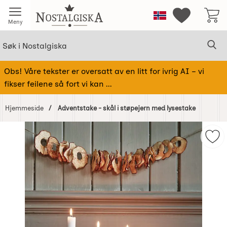
Startsiden for Nostalgiska
Norge
Mine favorit
Meny
Søk
Sø
Søk i Nostalgiska
Obs! Våre tekster er oversatt av en litt for ivrig AI – vi
fikser feilene så fort vi kan ...
Hjemmeside
Adventstake - skål i støpejern med lysestake
Hoppe
over
Merk
Bilder