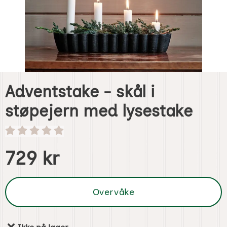
Adventstake - skål i
støpejern med lysestake
Handle dette produktet, Adventstake - skål i støpejern me
pris
729 kr
Overvåke