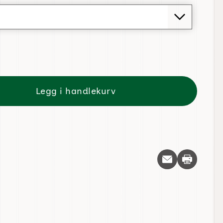
Legg i handlekurv
Skriv ut d