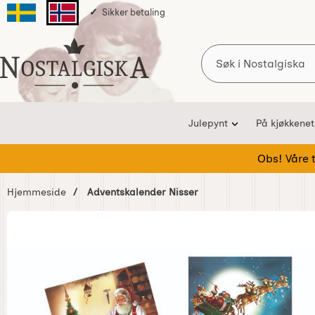
Sikker betaling
Svenska sidan
Norska sidan
Søk
Startsiden for Nostalgiska
Julepynt
På kjøkkenet
Obs! Våre te
Hjemmeside
Adventskalender Nisser
Hoppe
over
Bilder