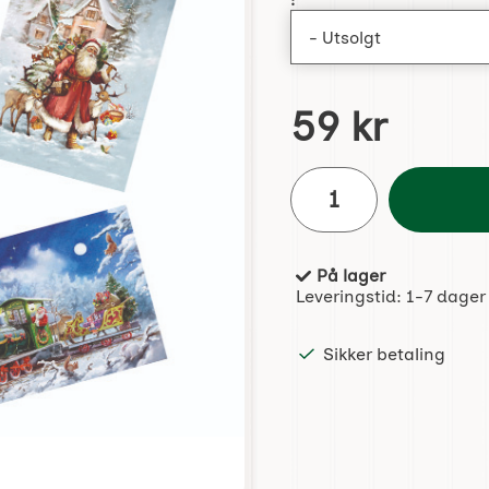
:
pris
59 kr
antall
På lager
Produkttilgjengelighet:
Leveringstid:
1-7 dager
Sikker betaling