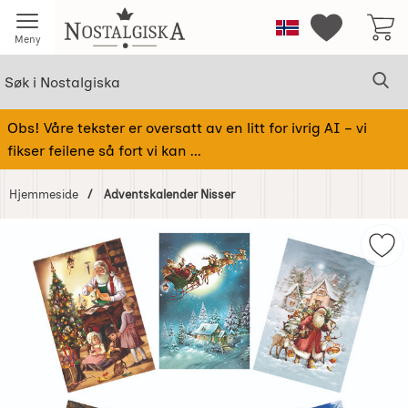
Startsiden for Nostalgiska
Norge
Mine favorit
Meny
Søk
Sø
Søk i Nostalgiska
Obs! Våre tekster er oversatt av en litt for ivrig AI – vi
fikser feilene så fort vi kan ...
Hjemmeside
Adventskalender Nisser
Hoppe
over
Mer
Bilder