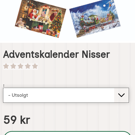
Adventskalender Nisser
Handle dette produktet, Adventskalender Nisser
:
pris
59 kr